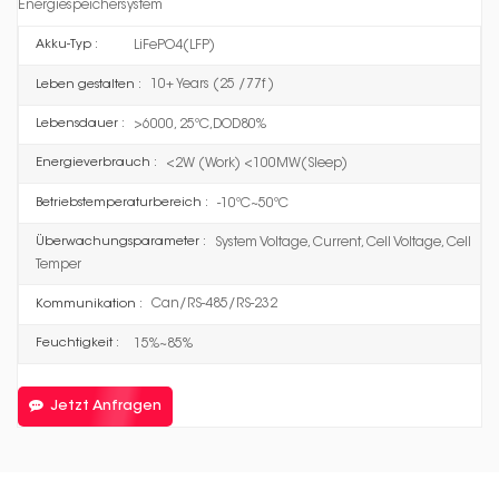
Energiespeichersystem
LiFePO4(LFP)
Akku-Typ :
10+ Years (25 /77f )
Leben gestalten :
>6000, 25ºC,DOD80%
Lebensdauer :
<2W (Work) <100MW(Sleep)
Energieverbrauch :
-10ºC~50ºC
Betriebstemperaturbereich :
System Voltage, Current, Cell Voltage, Cell
Überwachungsparameter :
Temper
Can/RS-485/RS-232
Kommunikation :
15%~85%
Feuchtigkeit :
Jetzt Anfragen