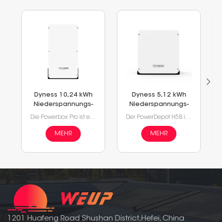
Dyness 10,24 kWh
Dyness 5,12 kWh
Niederspannungs-
Niederspannungs-
Powerbox Pro
PowerDepot H5B
Die Powerbox Pro ist eine Art Deep-Cycle-Lithiumbatterie mit hoher Kapazität, die zwei Nutzungsmodi für Wandmontage und Landmontage unterstützt. Die Energie kann bis zu 10 kWh für ein einzelnes Gerät mit effizienter Leistung erreichen und den Strombedarf des Haushalts decken.
Der PowerDepot H5B ist eine Lithiumbatterie der Hauptserie mit effizienten und langlebigen LiFePO4-Modulen, die Ihnen eine hohe Sicherheitsleistung bietet und häufig in Photovoltaik- und Energiespeichersystemen für Privathaushalte eingesetzt wird.
Lithium-Akku
Lithium-Akku
MEHR
MEHR
1201 Huafeng Road Shushan District,Hefei, China