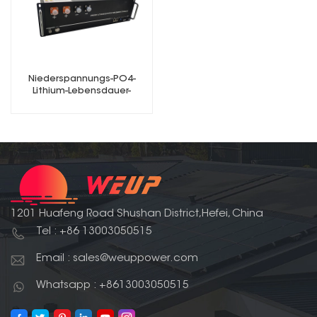
Niederspannungs-PO4-
Lithium-Lebensdauer-
Batterie mit 48 V, 50 Ah und
100 Ah
1201 Huafeng Road Shushan District,Hefei, China
Tel : +86 13003050515
Email : sales@weuppower.com
Whatsapp : +8613003050515