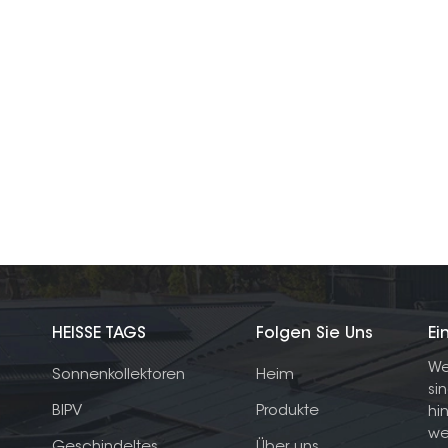
HEISSE TAGS
Folgen Sie Uns
Ei
We
Sonnenkollektoren
Heim
si
BIPV
Produkte
hi
we
Geschindeltes
Über uns