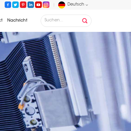
Deutsch
kt
Nachricht
English
Français
Deutsch
Русский
Español
Português
عربي
日语