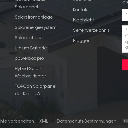
an
Solarpanel
Kontakt
Solarstromanlage
Nachricht
Solarenergiesystem
Seitenverzeichnis
Solarbatterie
Bloggen
Lithium Batterie
powerbox pro
Hybrid-Solar-
Wechselrichter
TOPCon Solarpanel
der Klasse A
chte vorbehalten.
XML
|
Datenschutz-Bestimmungen