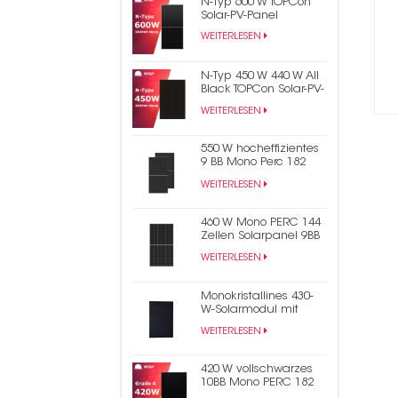
N-Typ 600 W TOPCon
Solar-PV-Panel
WEITERLESEN
N-Typ 450 W 440 W All
Black TOPCon Solar-PV-
Panel
WEITERLESEN
550 W hocheffizientes
9 BB Mono Perc 182
mm Halbzellen-PV-
WEITERLESEN
Solarpanel
460 W Mono PERC 144
Zellen Solarpanel 9BB
Half Cut Photovoltaik-
WEITERLESEN
Panel
Monokristallines 430-
W-Solarmodul mit
vollschwarzen
WEITERLESEN
Schindeln
420 W vollschwarzes
10BB Mono PERC 182
mm Halbzellen-PV-