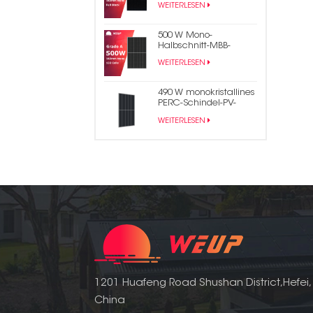
WEITERLESEN
Solarpanel
500 W Mono-
Halbschnitt-MBB-
Solarenergie-PV-Panel
WEITERLESEN
490 W monokristallines
PERC-Schindel-PV-
Modul-Solarpanel
WEITERLESEN
1201 Huafeng Road Shushan District,Hefei,
China