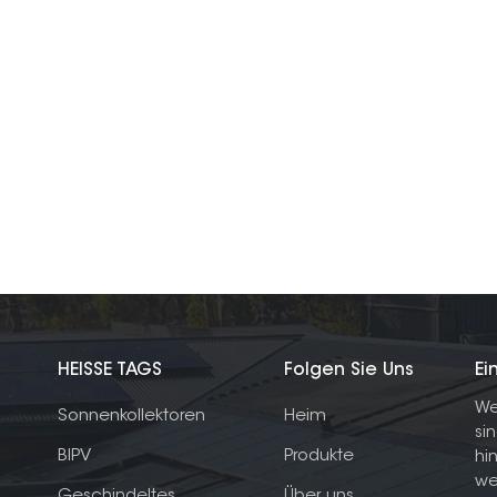
HEISSE TAGS
Folgen Sie Uns
Ei
We
Sonnenkollektoren
Heim
si
BIPV
Produkte
hi
we
Geschindeltes
Über uns