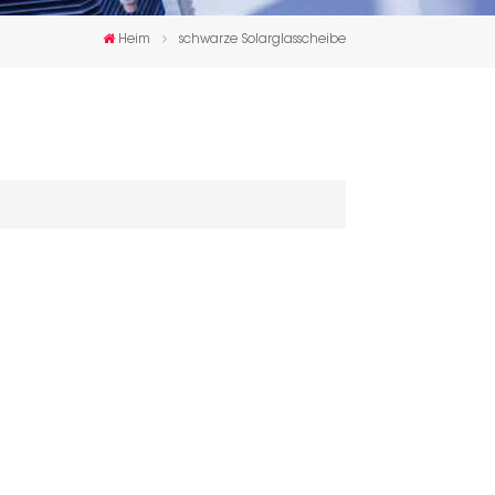
한국인
Heim
schwarze Solarglasscheibe
Polski