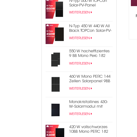
N-Typ 600 W TOPCon
Solar-PV-Panel
WEITERLESEN
N-Typ 450 W 440 W All
Black TOPCon Solar-PV-
Panel
WEITERLESEN
550 W hocheffizientes
9 BB Mono Perc 182
mm Halbzellen-PV-
WEITERLESEN
Solarpanel
460 W Mono PERC 144
Zellen Solarpanel 9BB
Half Cut Photovoltaik-
WEITERLESEN
Panel
Monokristallines 430-
W-Solarmodul mit
vollschwarzen
WEITERLESEN
Schindeln
420 W vollschwarzes
10BB Mono PERC 182
mm Halbzellen-PV-