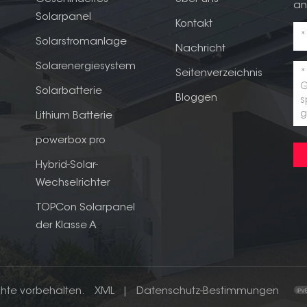
an
Solarpanel
Kontakt
Solarstromanlage
Nachricht
Solarenergiesystem
Seitenverzeichnis
Solarbatterie
Bloggen
Lithium Batterie
powerbox pro
Hybrid-Solar-
Wechselrichter
TOPCon Solarpanel
der Klasse A
chte vorbehalten.
XML
|
Datenschutz-Bestimmungen