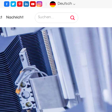
Deutsch
kt
Nachricht
English
Français
Deutsch
Русский
Español
Português
عربي
日语