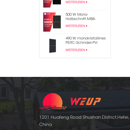
WEITERLESEN
Solarpanel
500 W Mono-
Halbschnitt-MBB-
Solarenergie-PV-Panel
WEITERLESEN
490 W monokristallines
PERC-Schindel-PV-
Modul-Solarpanel
WEITERLESEN
1201 Huafeng Road Shushan District,Hefei,
China