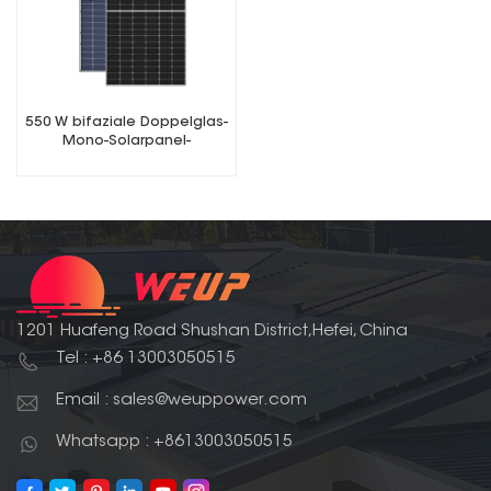
550 W bifaziale Doppelglas-
Mono-Solarpanel-
Photovoltaikmodule
1201 Huafeng Road Shushan District,Hefei, China
Tel : +86 13003050515
Email : sales@weuppower.com
Whatsapp : +8613003050515