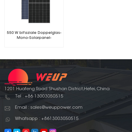
550 W bifaziale Doppelglas-
Mono-Solarpanel-
Photovoltaikmodule
1201 Huafeng Road Shushan District,Hefei, China
Tel : +86 13003050515
Email : sales@weuppower.com
Whatsapp : +8613003050515