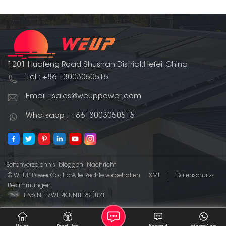
1201 Huafeng Road Shushan District,Hefei, China
Tel : +86 13003050515
Email : sales@weuppower.com
Whatsapp : +8613003050515
Seitenverzeichnis
bloggen
Nachricht
© WEUP Power Co., Ltd Alle Rechte vorbehalten.
XML
|
Datenschutz-
Bestimmungen
IPv6 NETZWERK UNTERSTÜTZT