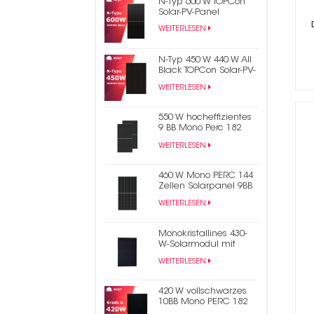
N-Typ 600 W TOPCon
Solar-PV-Panel
WEITERLESEN
N-Typ 450 W 440 W All
Black TOPCon Solar-PV-
Panel
WEITERLESEN
550 W hocheffizientes
9 BB Mono Perc 182
mm Halbzellen-PV-
WEITERLESEN
Solarpanel
460 W Mono PERC 144
Zellen Solarpanel 9BB
Half Cut Photovoltaik-
WEITERLESEN
Panel
Monokristallines 430-
W-Solarmodul mit
vollschwarzen
WEITERLESEN
Schindeln
420 W vollschwarzes
10BB Mono PERC 182
mm Halbzellen-PV-