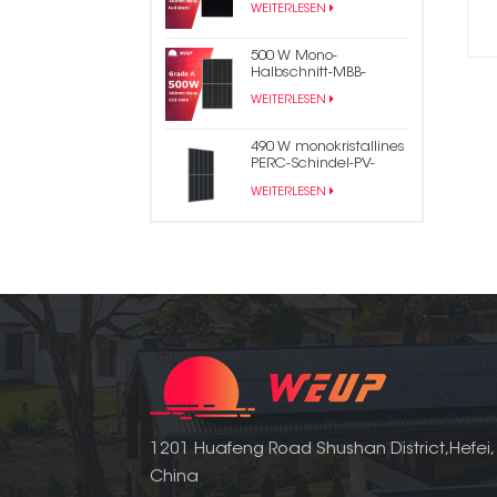
WEITERLESEN
Solarpanel
500 W Mono-
Halbschnitt-MBB-
Solarenergie-PV-Panel
WEITERLESEN
490 W monokristallines
PERC-Schindel-PV-
Modul-Solarpanel
WEITERLESEN
1201 Huafeng Road Shushan District,Hefei,
China