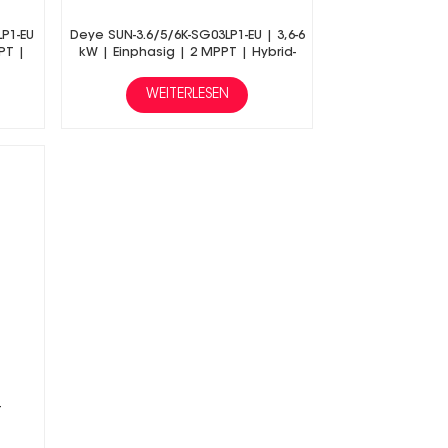
LP1-EU
Deye SUN-3.6/5/6K-SG03LP1-EU | 3,6-6
PT |
kW | Einphasig | 2 MPPT | Hybrid-
Wechselrichter |
e
Niederspannungsbatterie
WEITERLESEN
-