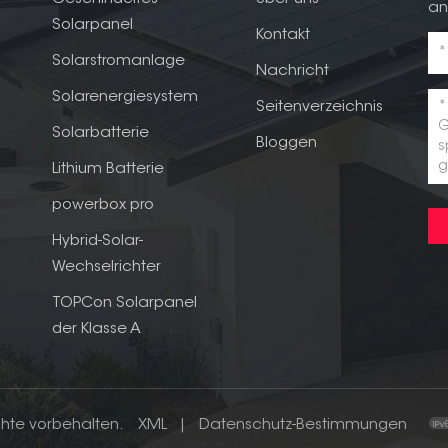
an
Solarpanel
Kontakt
Solarstromanlage
Nachricht
Solarenergiesystem
Seitenverzeichnis
Solarbatterie
Bloggen
Lithium Batterie
powerbox pro
Hybrid-Solar-
Wechselrichter
TOPCon Solarpanel
der Klasse A
chte vorbehalten.
XML
|
Datenschutz-Bestimmungen