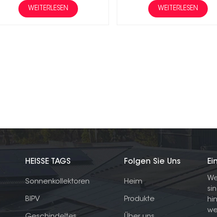
WEITERLESEN
WEITERLESEN
HEISSE TAGS
Folgen Sie Uns
Ei
We
Sonnenkollektoren
Heim
si
BIPV
Produkte
hi
we
Geschindeltes
Über uns