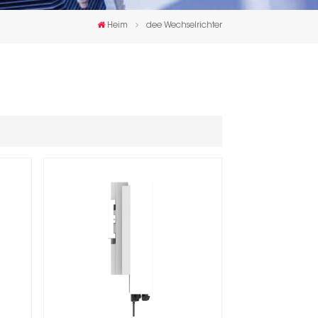
한국인
Heim
dee Wechselrichter
Polski