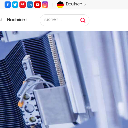
Deutsch
kt
Nachricht
English
Français
Deutsch
Русский
Español
Português
عربي
日语