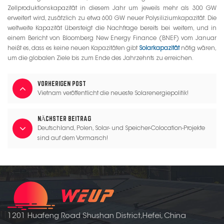
Zellproduktionskapazität in diesem Jahr um jeweils mehr als 300 GW
erweitert wird, zusätzlich zu etwa 600 GW neuer Polysiliziumkapazität. Die
weltweite Kapazität übersteigt die Nachfrage bereits bei weitem, und in
einem Bericht von Bloomberg New Energy Finance (BNEF) vom Januar
heißt es, dass es keine neuen Kapazitäten gibt
Solarkapazität
nötig wären,
um die globalen Ziele bis zum Ende des Jahrzehnts zu erreichen.
VORHERIGEN POST
Vietnam veröffentlicht die neueste Solarenergiepolitik!
NÄCHSTER BEITRAG
Deutschland, Polen, Solar- und Speicher-Colocation-Projekte
sind auf dem Vormarsch!
1201 Huafeng Road Shushan District,Hefei, China